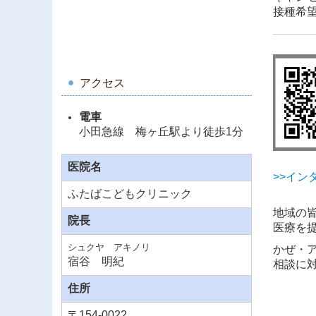
接種希
■202
在庫が
アクセス
電車
■202
小田急線 梅ヶ丘駅より徒歩1分
若干の
接種希
医院名
>>イ
ふたばこどもクリニック
■202
地域の
院長
今回の
医療を
シュクヤ アキノリ
かぜ・
宿谷 明紀
相談に
■202
住所
10月2
〒
154-0022