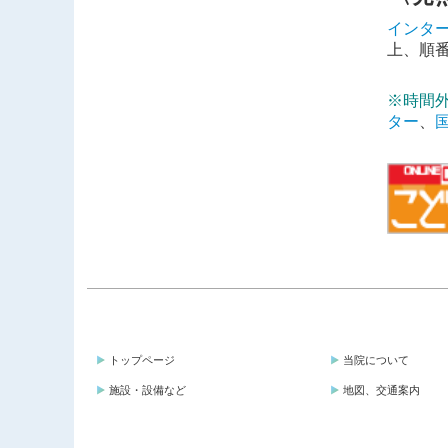
インタ
上、順
※時間
ター
、
トップページ
当院について
施設・設備など
地図、交通案内