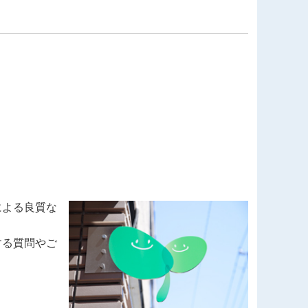
いて
による良質な
。
する質問やご
いて
たします。