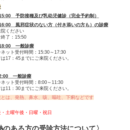
.9.30...インフルエンザワクチンについて
後
ルエンザワクチン接種について詳細を掲載しました。
0～15:00 予防接種及び乳幼児健診（完全予約制）
ンの種類は、生ワクチン（点鼻：フルミスト）、不活化ワクチン
0～16:00 風邪症状のない方（付き添いの方も）の診療
ているため、完全予約制となります。不活化ワクチンは予約枠
来院ください
こちらをご確認ください。
終了：15:50
～18:00 一般診療
.1更新...
4種混合ワクチンについて
ネット受付時間：15:3
0～17:30
は17：45までにご来院ください。
種（4回目）が終了されていない方で接種希望の方は、五種混合
ご連絡ください。
12:00 一般診療
ネット受付時間：8:0
0～11:30
は11：30までにご来院ください。
状とは、発熱、鼻水、咳、嘔吐、下痢などです
後・土曜午後・日曜・祝日
熱のある方の受診方法について〉