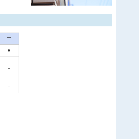
いて
土
いて
●
－
以降、毎日接種が可能です。
－
いて