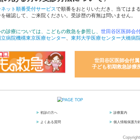
ーネット順番受付サービス
で順番をおとりいただき、当てはま
番を確認して、ご来院ください。受診歴の有無は問いません。
外の診療については、こどもの救急を参照し、
世田谷区医師会
国立病院機構東京医療センター
、
東邦大学医療センター大橋病
世田谷区医師会付属

子ども初期救急診療
初診の方へ
診療案内
よくある質問
個人情報保護方
Copyrig