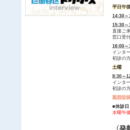
■2025
平日午
インフ
14:3
ワクチ
15:3
限られ
直接ご
詳細は
窓口受付
16:00
■2025.8
インター
初診の方
追加接
当院に
土曜
8:30～
インター
初診の方
風邪症
■休診日
水曜午
〈発