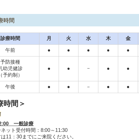
5.10.15...点鼻インフルエンザワクチン（フルミスト）の予約につ
た本数に予約数が達したため、予約を一時中止します。
療時間
開については順次お知らせいたします。
診療時間
月
火
水
木
金
5.10.10...点鼻インフルエンザワクチン（フルミスト）の予約につ
午前
●
●
●
●
●
5日（水）10時より、
電話
にて予約を受け付けいたします。
予防接種
－
乳幼児健診
●
●
●
●
5.10.3...不活化インフルエンザワクチンについて（変更）
（予約制）
約不要な一般診療時間での不活化ワクチンは、10月3日（金）
午後
●
●
－
●
●
療時間＞
5.10.1...点鼻インフルエンザワクチン（フルミスト）の予約につ
た本数に予約数が達したため、予約を一時中止します。
前
開については順次お知らせいたします。
12:00 一般診療
0頃になる予定です。
ネット受付時間：8:0
0～11:30
は11：30までにご来院ください。