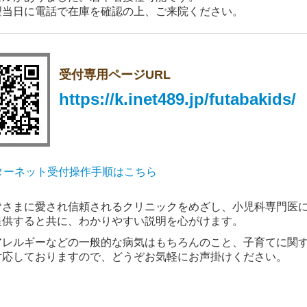
望当日に電話で在庫を確認の上、ご来院ください。
5.11.10...点鼻インフルエンザワクチン（フルミスト）について
受付専用ページURL
無くなりました。
https://k.inet489.jp/futabakids/
5.10.30...点鼻インフルエンザワクチン（フルミスト）について
余裕がございます。
望当日に電話で在庫を確認の上、ご来院ください。
ンターネット受付操作手順はこちら
5.10.28...点鼻インフルエンザワクチン（フルミスト）の予約につ
皆さまに愛され信頼されるクリニックをめざし、小児科専門医
予約受付は当院にカルテ登録のある方に限らせていただきます
提供すると共に、わかりやすい説明を心がけます。
アレルギーなどの一般的な病気はもちろんのこと、子育てに関
対応しておりますので、どうぞお気軽にお声掛けください。
5.10.27...点鼻インフルエンザワクチン（フルミスト）の予約につ
9日（水）12時30分～13時30分まで電話にて予約を受け付けい