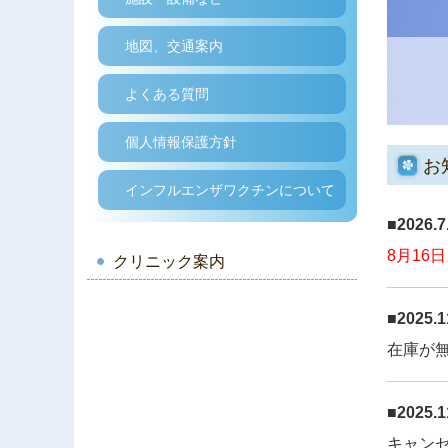
地図、交通案内
よくある質問
個人情報保護方針
お
インフルエンザワクチンについて
■2026
8月16
クリニック案内
■202
在庫が
■202
キャン