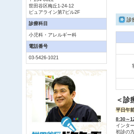
世田谷区梅丘1-24-12
■202
ピュアライン第7ビル2F
入荷し
診
診療科目
予約再
小児科・アレルギー科
■202
電話番号
10月1
03-5426-1021
■202
事前予
＜診
■202
入荷し
平日午
予約再
8:30～
10/1
インター
初診の方